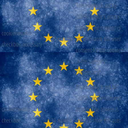
This cookie is set by
GDPR Cookie Consent
plugin. The cookies is
cookielawinfo-
11 months
used to store the user
checkbox-necessary
consent for the cookies
in the category
"Necessary".
This cookie is set by
GDPR Cookie Consent
cookielawinfo-
plugin. The cookie is
checkbox-
11 months
used to store the user