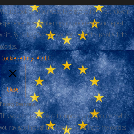
We use cookies on our website to give you the most relevant
experience by remembering your preferences and repeat
visits. By clicking “Accept”, you consent to the use of ALL the
cookies.
Cookie settings
ACCEPT
Close
Privacy Overview
This website uses cookies to improve your experience while
you navigate through the website. Out of these, the cookies