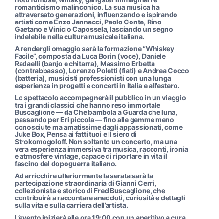
romanticismo malinconico. La sua musica ha
attraversato generazioni, influenzando e ispirando
artisti come Enzo Jannacci, Paolo Conte, Rino
Gaetano e Vinicio Capossela, lasciando un segno
indelebile nella cultura musicale italiana.
A rendergli omaggio sarà la formazione “Whiskey
Facile”, composta da Luca Borin (voce), Daniele
Radaelli (banjo e chitarra), Massimo Erbetta
(contrabbasso), Lorenzo Poletti (fiati) e Andrea Cocco
(batteria), musicisti professionisti con una lunga
esperienza in progetti e concerti in Italia e all’estero.
Lo spettacolo accompagnerà il pubblico in un viaggio
tra i grandi classici che hanno reso immortale
Buscaglione — da Che bambola a Guarda che luna,
passando per Eri piccola — fino alle gemme meno
conosciute ma amatissime dagli appassionati, come
Juke Box, Pensa ai fatti tuoi e Il siero di
Strokomogoloff. Non soltanto un concerto, ma una
vera esperienza immersiva tra musica, racconti, ironia
e atmosfere vintage, capace di riportare in vita il
fascino del dopoguerra italiano.
Ad arricchire ulteriormente la serata sarà la
partecipazione straordinaria di Gianni Cerri,
collezionista e storico di Fred Buscaglione, che
contribuirà a raccontare aneddoti, curiosità e dettagli
sulla vita e sulla carriera dell’artista.
L’evento inizierà alle ore 19:00 con un aperitivo a cura