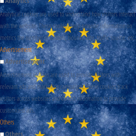
Analytics
Analytical cookies are used to understand how visitors interact
with the website. These cookies help provide information on
metrics the number of visitors, bounce rate, traffic source, etc.
Advertisement
Advertisement
Advertisement cookies are used to provide visitors with
relevant ads and marketing campaigns. These cookies track
visitors across websites and collect information to provide
customized ads.
Others
Others