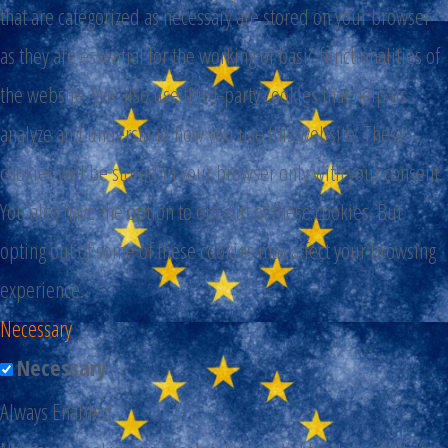
that are categorized as necessary are stored on your browser
as they are essential for the working of basic functionalities of
the website. We also use third-party cookies that help us
analyze and understand how you use this website. These
cookies will be stored in your browser only with your consent.
You also have the option to opt-out of these cookies. But
opting out of some of these cookies may affect your browsing
experience.
Necessary
Necessary
Always Enabled