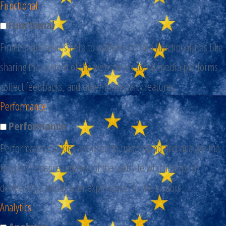
Functional
Functional
Functional cookies help to perform certain functionalities like
sharing the content of the website on social media platforms,
collect feedbacks, and other third-party features.
Performance
Performance
Performance cookies are used to understand and analyze the
key performance indexes of the website which helps in
delivering a better user experience for the visitors.
Analytics