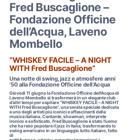
Fred Buscaglione –
Fondazione Officine
dell’Acqua, Laveno
Mombello
“WHISKEY FACILE – A NIGHT
WITH Fred Buscaglione”
Una notte di swing, jazz e atmosfere anni
’50 alla Fondazione Officine dell’Acqua
Giovedì 11 giugno la Fondazione Officine dell’Acqua di
Laveno Mombello si trasformerà in un elegante club
d’altri tempi per ospitare “WHISKEY FACILE – A NIGHT
WITH Fred Buscaglione”, una serata speciale dedicata
a uno degli artisti più iconici e affascinanti della
musica italiana. Cantante, showman, interprete
ironico e sofisticato, Fred Buscaglione è stato l’uomo
che ha reso popolare il jazz in Italia, trasformando lo
swing americano in un linguaggio tutto italiano, fatto
di
notti fumose, whisky, gangster immaginari e