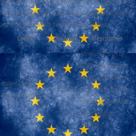
Necessary cookies are absolutely essential for the website to
function properly. These cookies ensure basic functionalities
and security features of the website, anonymously.
Cookie
Duration
Description
This cookie is set by
GDPR Cookie Consent
plugin. The cookie is
cookielawinfo-
11 months
used to store the user
checbox-analytics
consent for the cookies
in the category
"Analytics".