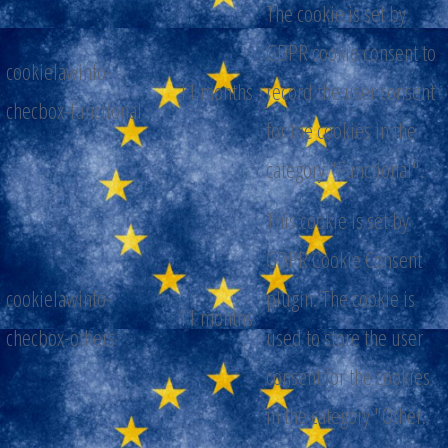
The cookie is set by
GDPR cookie consent to
cookielawinfo-
11 months
record the user consent
checbox-functional
for the cookies in the
category "Functional".
This cookie is set by
GDPR Cookie Consent
cookielawinfo-
plugin. The cookie is
11 months
checbox-others
used to store the user
consent for the cookies
in the category "Other.