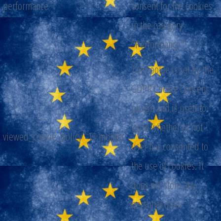
performance
consent for the cookies
in the category
"Performance".
The cookie is set by the
GDPR Cookie Consent
plugin and is used to
store whether or not
viewed_cookie_policy
11 months
user has consented to
the use of cookies. It
does not store any
personal data.